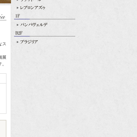
なス
個展
す。