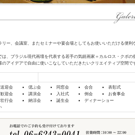
ラリー、会議室、またセミナーや宴会場としてもお使いいただける便利
では、ブラジル現代画壇を代表する若手の気鋭画家＝カルロス・クボの
様のアイデアで自由に使いこなしていただきたいクリエイティブ空間で
送迎会
偲ぶ会
同窓会
会合
表彰式
歓迎会
講演会
入社式
例会
お食事会
壮行会
納涼会
誕生会
ディナーショー
い