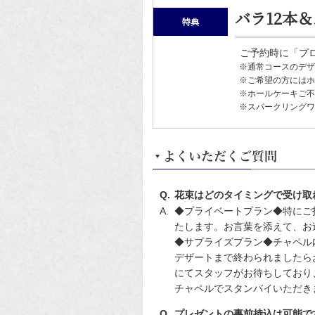
バラ12本
特典
ご予約時に「プ
※通常コースのデザ
※ご希望の方にはホ
※ホールケーキご不
※スパークリングワ
花束はどのタイミングで受け取
◆プライベートプラン◆特にご
たします。お言葉を添えて、お
◆サプライズプラン◆チャペル
デザートまで終わられましたら
にてスタッフがお待ちしており
チャペルでスタンバイいただき
プレゼントの事前持込は可能で