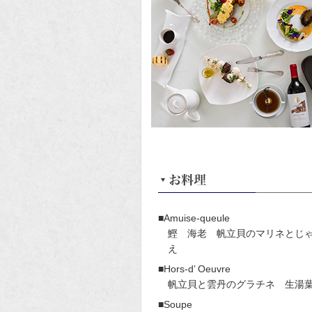
■Amuise-queule
鰹 海老 帆立貝のマリネとじ
え
■Hors-d’ Oeuvre
帆立貝と雲丹のグラチネ 生湯
■Soupe