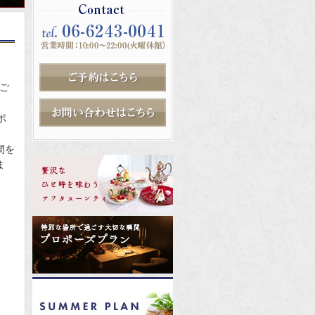
大
コ
くご
阪府大阪市中央区東心斎橋1-7-12
ポ
ご
ンタクト
間を
ま
お
予約はこちら
問い合わせはこちら