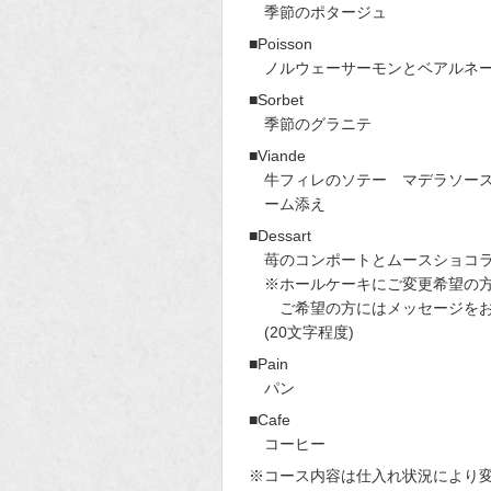
季節のポタージュ
■Poisson
ノルウェーサーモンとベアルネ
■Sorbet
季節のグラニテ
■Viande
牛フィレのソテー マデラソー
ーム添え
■Dessart
苺のコンポートとムースショコ
※ホールケーキにご変更希望の
ご希望の方にはメッセージをお
(20文字程度)
■Pain
パン
■Cafe
コーヒー
※コース内容は仕入れ状況により