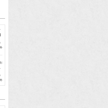
。
】
）
外
お
。
）
外